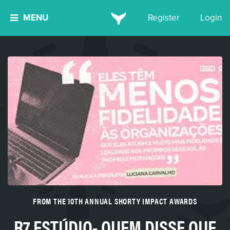
MENU
Register
Login
FROM THE 10TH ANNUAL SHORTY IMPACT AWARDS
R7 ESTÚDIO- QUEM DISSE QUE